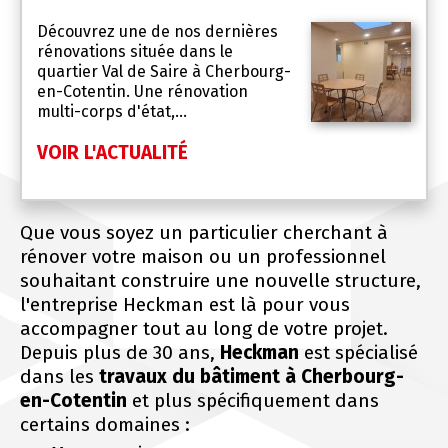
Découvrez une de nos dernières
rénovations située dans le
quartier Val de Saire à Cherbourg-
en-Cotentin. Une rénovation
multi-corps d'état,...
VOIR L'ACTUALITÉ
RÉALISATION D'UN ESCALIER EN BOIS
Que vous soyez un particulier cherchant à
EXOTIQUE
rénover votre maison ou un professionnel
souhaitant construire une nouvelle structure,
Mise en lumière du travail de
l'entreprise Heckman est là pour vous
l'équipe d'artisans Heckman pour
accompagner tout au long de votre projet.
une réalisation sur-mesure
d'escalier en bois exotique à
Depuis plus de 30 ans,
Heckman
est spécialisé
Cherbourg-en-Cotentin.
dans les
travaux du bâtiment à Cherbourg-
en-Cotentin
et plus spécifiquement dans
VOIR L'ACTUALITÉ
certains domaines :